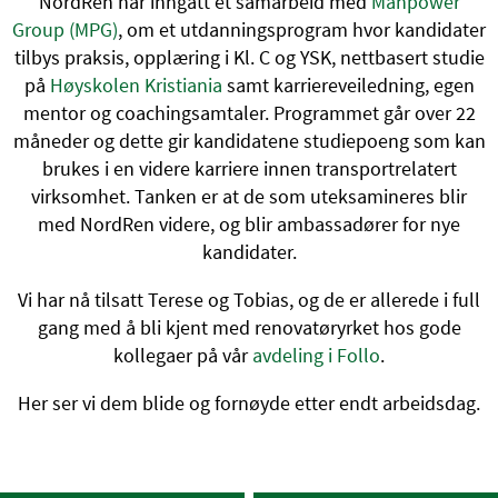
NordRen har inngått et samarbeid med
Manpower
Group (MPG)
, om et utdanningsprogram hvor kandidater
tilbys praksis, opplæring i Kl. C og YSK, nettbasert studie
på
Høyskolen Kristiania
samt karriereveiledning, egen
mentor og coachingsamtaler. Programmet går over 22
måneder og dette gir kandidatene studiepoeng som kan
brukes i en videre karriere innen transportrelatert
virksomhet. Tanken er at de som uteksamineres blir
med NordRen videre, og blir ambassadører for nye
kandidater.
Vi har nå tilsatt Terese og Tobias, og de er allerede i full
gang med å bli kjent med renovatøryrket hos gode
kollegaer på vår
avdeling i Follo
.
Her ser vi dem blide og fornøyde etter endt arbeidsdag.