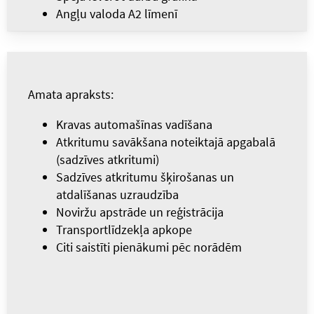
Angļu valoda A2 līmenī
Amata apraksts:
Kravas automašīnas vadīšana
Atkritumu savākšana noteiktajā apgabalā
(sadzīves atkritumi)
Sadzīves atkritumu šķirošanas un
atdalīšanas uzraudzība
Noviržu apstrāde un reģistrācija
Transportlīdzekļa apkope
Citi saistīti pienākumi pēc norādēm