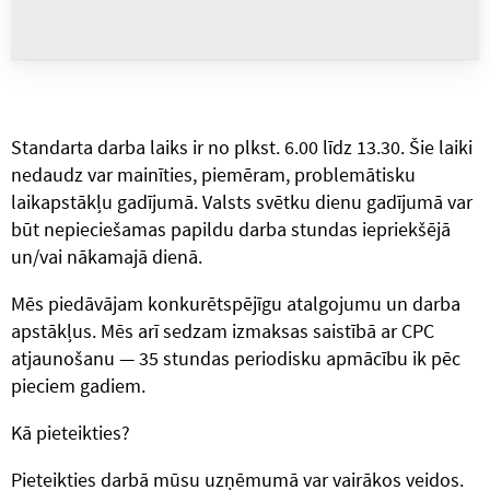
Standarta darba laiks ir no plkst. 6.00 līdz 13.30. Šie laiki
nedaudz var mainīties, piemēram, problemātisku
laikapstākļu gadījumā. Valsts svētku dienu gadījumā var
būt nepieciešamas papildu darba stundas iepriekšējā
un/vai nākamajā dienā.
Mēs piedāvājam konkurētspējīgu atalgojumu un darba
apstākļus. Mēs arī sedzam izmaksas saistībā ar CPC
atjaunošanu — 35 stundas periodisku apmācību ik pēc
pieciem gadiem.
Kā pieteikties?
Pieteikties darbā mūsu uzņēmumā var vairākos veidos.