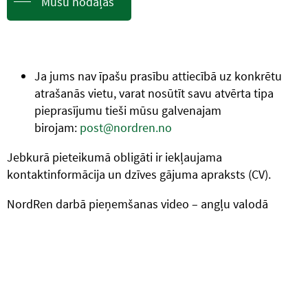
Mūsu nodaļas
Ja jums nav īpašu prasību attiecībā uz konkrētu
atrašanās vietu, varat nosūtīt savu atvērta tipa
pieprasījumu tieši mūsu galvenajam
birojam:
post@nordren.no
Jebkurā pieteikumā obligāti ir iekļaujama
kontaktinformācija un dzīves gājuma apraksts (CV).
NordRen darbā pieņemšanas video – angļu valodā