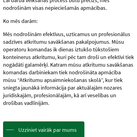
Lai darba veikšanas process būtu precīzs, mēs
nodrošinām visas nepieciešamās apmācības.
Ko mēs darām:
Mēs nodrošinām efektīvus, uzticamus un profesionālus
sadzīves atkritumu savākšanas pakalpojumus. Mūsu
operatoru komandas ik dienas iztukšo tūkstošiem
konteinerus atkritumu, kuri pēc tam droši un efektīvi tiek
nogādāti galamērķī. Katram mūsu atkritumu savākšanas
komandas darbiniekam tiek nodrošināta apmācība
mūsu “Atkritumu apsaimniekošanas skolā”, kur tiek
sniegta jaunākā informācija par aktuālajām nozares
juridiskajām, profesionālajām, kā arī veselības un
drošības vadlīnijām.
Uzziniet vairāk par mums