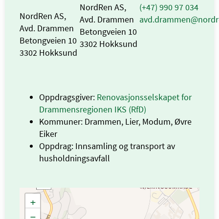
NordRen AS,
(+47) 990 97 034
NordRen AS,
Avd. Drammen
avd.drammen@nordr
Avd. Drammen
Betongveien 10
Betongveien 10
3302 Hokksund
3302 Hokksund
Oppdragsgiver:
Renovasjonsselskapet for
Drammensregionen IKS (RfD)
Kommuner: Drammen, Lier, Modum, Øvre
Eiker
Oppdrag: Innsamling og transport av
husholdningsavfall
+
−